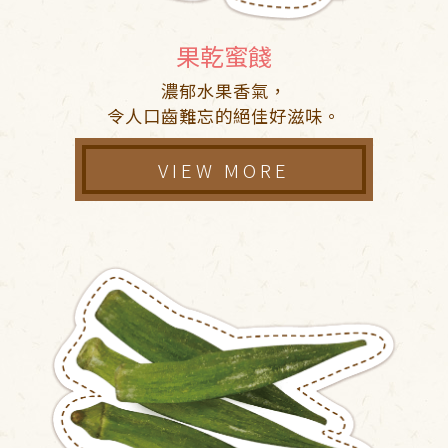
果乾蜜餞
濃郁水果香氣，
令人口齒難忘的絕佳好滋味。
VIEW MORE