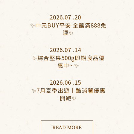
換貨查詢
2026.07 .20
尋
✨中元BUY平安 全館滿888免
運✨
單查詢
2026.07 .14
的收藏
✨綜合堅果500g即期良品優
惠中~ ✨
物車
2026.06 .15
✨7月夏季出遊｜酷消薯優惠
開跑✨
B粉絲專頁
INE官方帳號