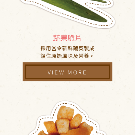
蔬果脆片
採用當令新鮮蔬菜製成
鎖住原始風味及營養。
VIEW MORE