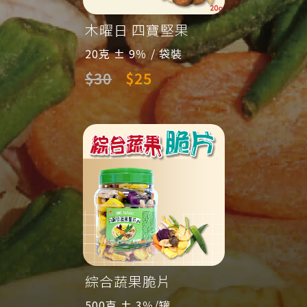
木曜日 四寶堅果
Dail
35g
20克 ± 9％ / 袋裝
35克 
$30
$25
$50
堅果
綜合蔬果脆片
三色薯
500克 ± 3％/罐