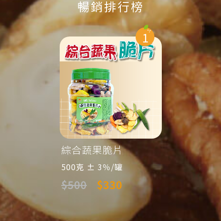
暢銷排行榜
8
1
)
綜合蔬果脆片
綜合蔬
罐(2
罐裝
500克 ± 3％/罐
500克
$500
$330
$100