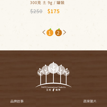
300克 ± 9g / 罐裝
$250
$175
1
2
品牌故事
蔬果脆片