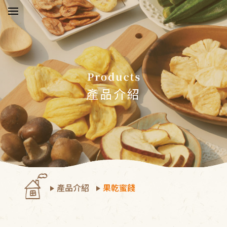
於五桔
新消息
產品介紹
品介紹
驗報告
物須知
產品介紹
果乾蜜餞
絡我們
員中心