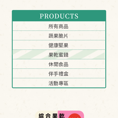
換貨查詢
尋
所有商品
蔬果脆片
單查詢
健康堅果
的收藏
果乾蜜餞
物車
休閒食品
伴手禮盒
活動專區
B粉絲專頁
INE官方帳號