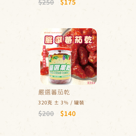
$250
$175
嚴選蕃茄乾
320克 ± 3％ / 罐裝
$200
$140