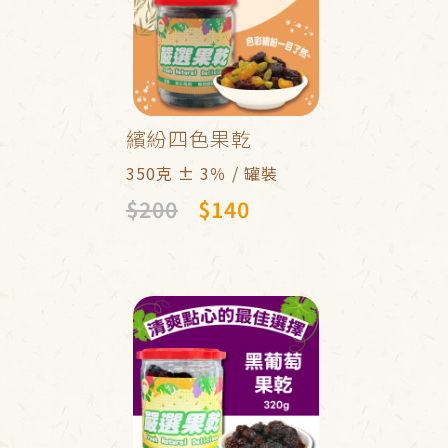
繽紛四色果乾
350克 ± 3％ / 罐裝
$200
$140