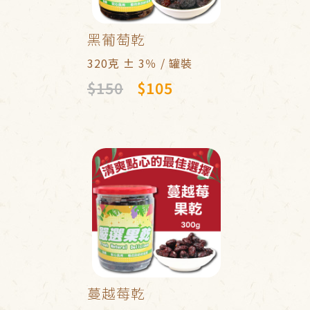
黑葡萄乾
320克 ± 3％ / 罐裝
$150
$105
蔓越莓乾