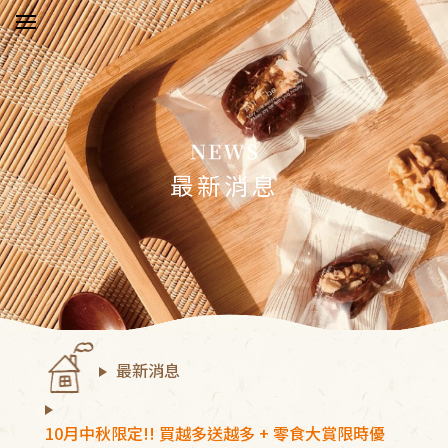
於五桔
新消息
最新消息
品介紹
驗報告
物須知
最新消息
絡我們
員中心
10月中秋限定!! 買越多送越多 + 零食大賞限時優