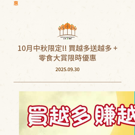
惠
換貨查詢
尋
單查詢
10月中秋限定!! 買越多送越多 +
零食大賞限時優惠
的收藏
物車
2025.09.30
B粉絲專頁
INE官方帳號